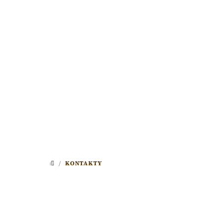
Přejít
na
obsah
/
KONTAKTY
DOMŮ