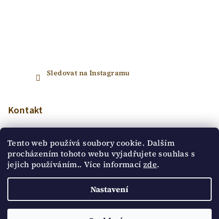
Sledovat na Instagramu
Kontakt
info
@
emlo.cz
Tento web používá soubory cookie. Dalším
procházením tohoto webu vyjadřujete souhlas s
jejich používáním.. Více informací
zde
.
Nastavení
Copyright 2026
EmLo ceramics
. Všechna práva
vyhrazena.
Upravit nastavení cookies