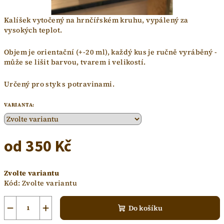
Kalíšek vytočený na hrnčířském kruhu, vypálený za
vysokých teplot.
Objem je orientační (+-20 ml), každý kus je ručně vyráběný -
může se lišit barvou, tvarem i velikostí.
Určený pro styk s potravinami.
VARIANTA:
od
350 Kč
Měrná
Zvolte variantu
cena:
Kód:
Zvolte variantu
−
+
Do košíku