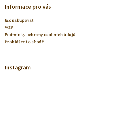
p
Informace pro vás
a
Jak nakupovat
t
VOP
í
Podmínky ochrany osobních údajů
Prohlášení o shodě
Instagram