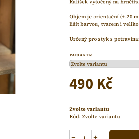
Kalíšek vytočený na hrnčíř
Objem je orientační (+-20 m
lišit barvou, tvarem i veliko
Určený pro styk s potravina
VARIANTA:
490 Kč
Měrná
cena:
Zvolte variantu
Kód:
Zvolte variantu
−
+