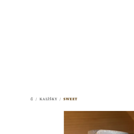
Přejít
na
obsah
/
KALÍŠKY
/
SWEET
DOMŮ