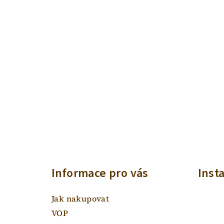
Z
á
Informace pro vás
Inst
p
a
Jak nakupovat
t
VOP