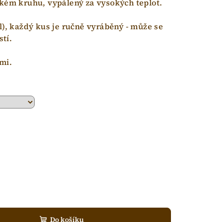
ském kruhu, vypálený za vysokých teplot.
l), každý kus je ručně vyráběný - může se
stí.
mi.
Do košíku