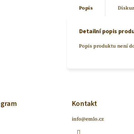
Popis
Disku
Detailní popis prod
Popis produktu není d
agram
Kontakt
info
@
emlo.cz