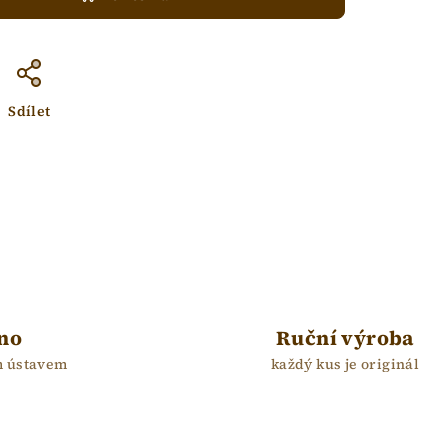
Sdílet
no
Ruční výroba
m ústavem
každý kus je originál