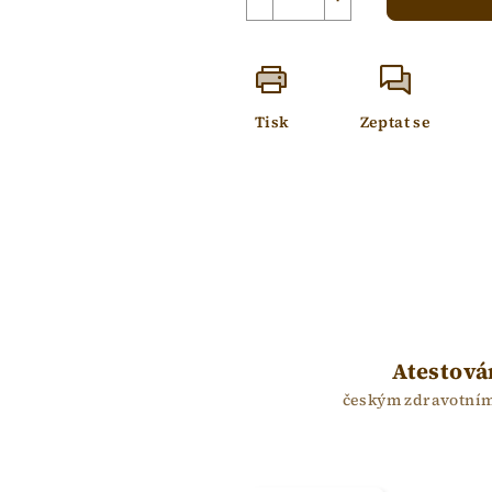
Tisk
Zeptat se
Atestová
českým zdravotní